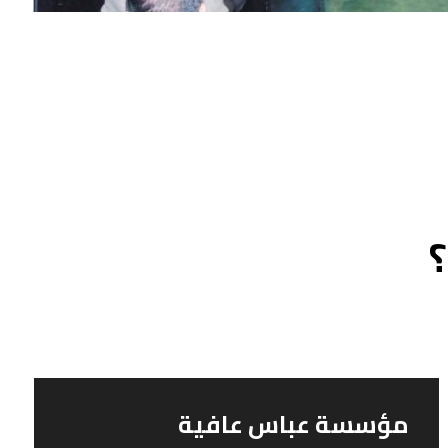
مؤسسة عباس عافية