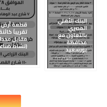
البنك الأهلي
المصري
تقريباً كائن
بالتعاون مع
مقابل محطة
محافظة
(نشاط صناع
بورسعيد
مايو ٢٦, ٢٠٢٦