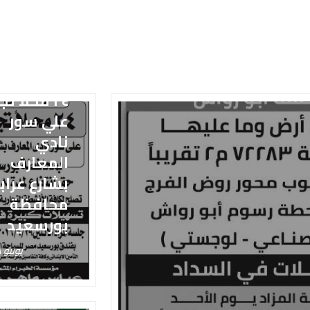
٢٤ محلاً تجا
علي سور
نادي
المعارف
بشارع عراب
محافظة
بورسعيد
يونيو ٨, ٢٠٢٦