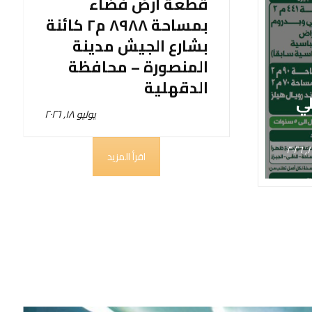
قطعة أرض فضاء
بمساحة ٨٩٨٨ م٢ كائنة
بشارع الجيش مدينة
المنصورة – محافظة
الدقهلية
لي
يوليو ١٨, ٢٠٢٦
٢
اقرأ المزيد