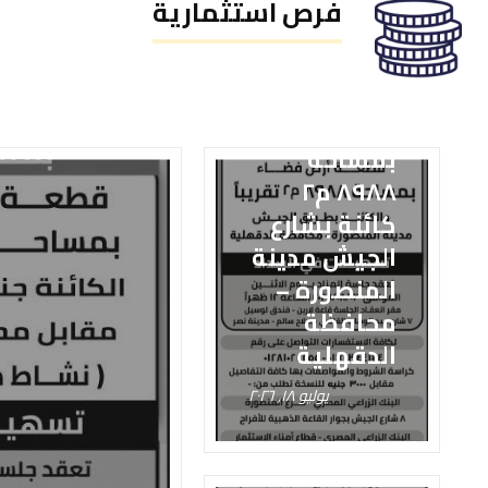
فرص استثمارية
قطعة أرض
فضاء
بمساحة
٨٩٨٨ م٢
كائنة بشارع
الجيش مدينة
المنصورة –
محافظة
الدقهلية
يوليو ١٨, ٢٠٢٦