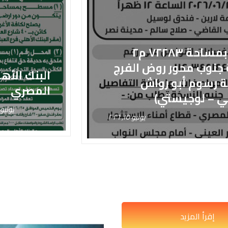
قطعة أرض بمساحة ٧٢٢٨٣ م٢
ة جنوب محور روض الفرج
البنك الأه
 رسوم أبو رواش
المصري
ي – لوجيستي)
يونيو ١, ٠٢٦
يونيو ١٥, ٢٠٢٦
إقرأ المزيد