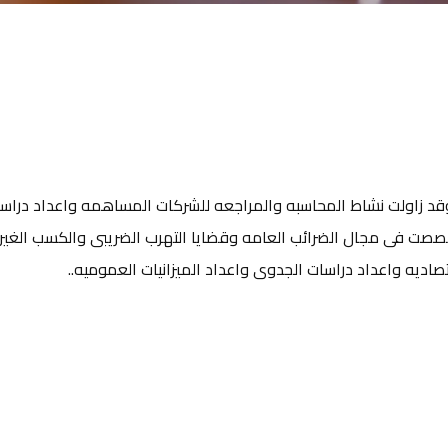
مؤسسه عباس ماهر عافيه عام ١٩٩٣ م وقد زاولت نشاط المحاسبه والمراجعه للشركات المساهمه واعداد درا
صت فى مجال الضرائب العامه وقضايا التهرب الضريبى والكسب الغير
صاديه واعداد دراسات الجدوى واعداد الميزانيات العموميه..