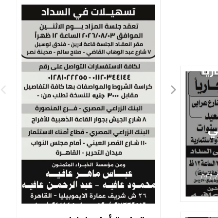
رياً
ي