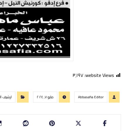
٣٬١٩٧
website Views:
Abbasafia Editor
مايو ٧, ٢٠٢٤
ارشيف الا