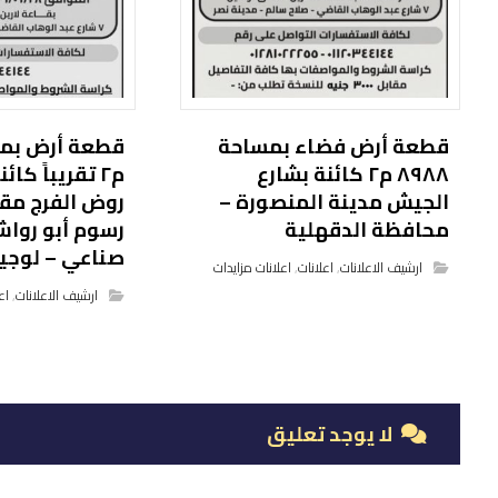
قطعة أرض فضاء بمساحة
٨٩٨٨ م٢ كائنة بشارع
م٢ تقريباً ك
الجيش مدينة المنصورة –
روض الفرج مق
محافظة الدقهلية
رسوم أبو روا
صناعي – لوجي
ارشيف الاعلانات
,
اعلانات
,
اعلانات مزايدات
ارشيف الاعلانات
,
اع
لا يوجد تعليق