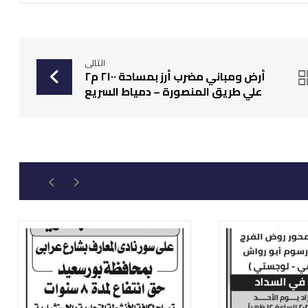
التالى
أرض ومباني مضرب أرز بمساحة ٢١٠٠ م٢
علي طريق المنصورة – دمياط السريع