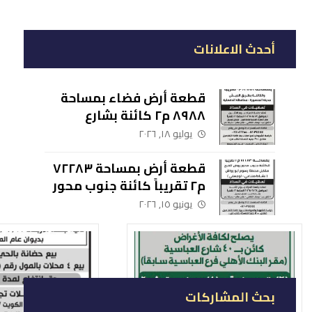
أحدث الاعلانات
قطعة أرض فضاء بمساحة
٨٩٨٨ م٢ كائنة بشارع
الجيش مدينة المنصورة –
يوليو ١٨, ٢٠٢٦
محافظة الدقهلية
قطعة أرض بمساحة ٧٢٢٨٣
م٢ تقريباً كائنة جنوب محور
روض الفرج مقابل محطة
يونيو ١٥, ٢٠٢٦
رسوم أبو رواش (نشاط
صناعي – لوجيستي)
بحث المشاركات