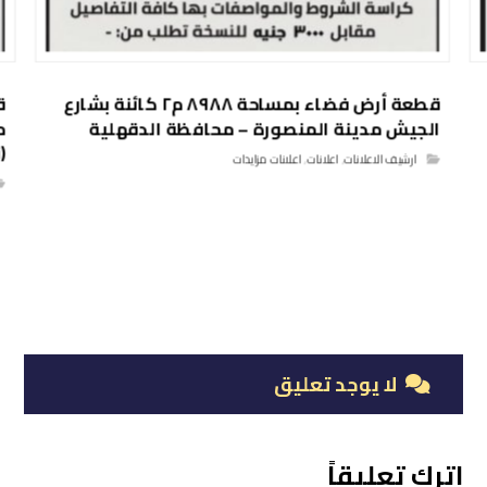
قطعة أرض فضاء بمساحة ٨٩٨٨ م٢ كائنة بشارع
الجيش مدينة المنصورة – محافظة الدقهلية
م
(
ارشيف الاعلانات
,
اعلانات
,
اعلانات مزايدات
لا يوجد تعليق
اترك تعليقاً