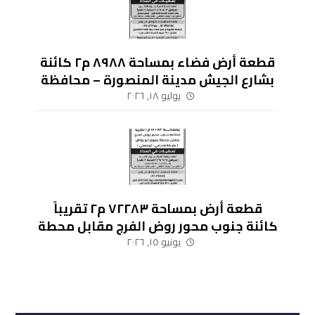
قطعة أرض فضاء بمساحة ٨٩٨٨ م٢ كائنة
بشارع الجيش مدينة المنصورة – محافظة
الدقهلية
يوليو ١٨, ٢٠٢٦
قطعة أرض بمساحة ٧٢٢٨٣ م٢ تقريباً
كائنة جنوب محور روض الفرج مقابل محطة
رسوم أبو رواش (نشاط صناعي – لوجيستي)
يونيو ١٥, ٢٠٢٦