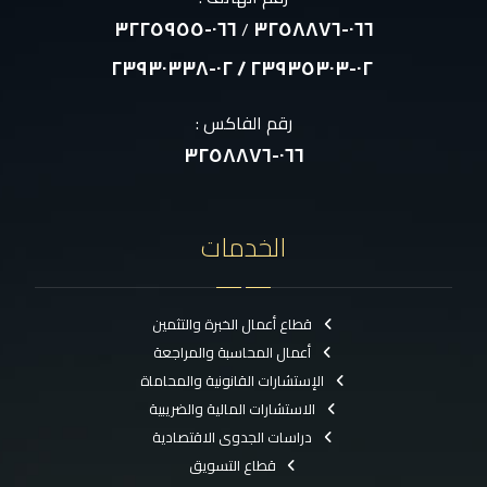
٠٦٦-٣٢٢٥٩٥٥
٠٦٦-٣٢٥٨٨٧٦
/
٠٢-٢٣٩٣٥٣٠٣ / ٠٢-٢٣٩٣٠٣٣٨
رقم الفاكس :
٠٦٦-٣٢٥٨٨٧٦
الخدمات
قطاع أعمال الخبرة والتثمين
أعمال المحاسبة والمراجعة
الإستشارات القانونية والمحاماة
الاستشارات المالية والضريبية
دراسات الجدوى الاقتصادية
قطاع التسويق