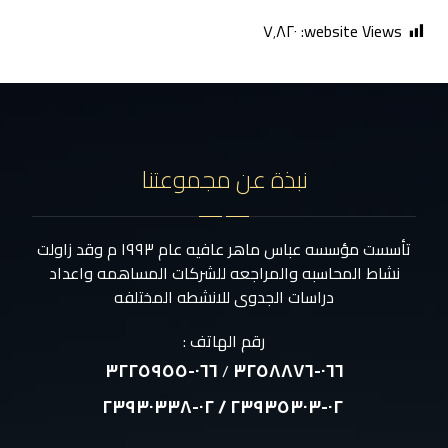
٧٬٨٢٠
website Views:
نبذة عن مجموعتنا
تأسست مؤسسه عباس ماهر عافيه عام ١٩٩٣ م وقد زاولت
نشاط المحاسبه والمراجعه للشركات المساهمه واعداد
دراسات الجدوى للانشطه المختلفه
رقم الهاتف :
٠٦٦-٣٢٢٥٩٥٥
٠٦٦-٣٢٥٨٨٧٦
/
٠٢-٢٣٩٣٥٣٠٣ / ٠٢-٢٣٩٣٠٣٣٨