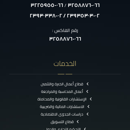
٠٦٦-٣٢٢٥٩٥٥
٠٦٦-٣٢٥٨٨٧٦
/
٠٢-٢٣٩٣٥٣٠٣ / ٠٢-٢٣٩٣٠٣٣٨
رقم الفاكس :
٠٦٦-٣٢٥٨٨٧٦
الخدمات
قطاع أعمال الخبرة والتثمين
أعمال المحاسبة والمراجعة
الإستشارات القانونية والمحاماة
الاستشارات المالية والضريبية
دراسات الجدوى الاقتصادية
قطاع التسويق
التحكيم التجارى والدولى