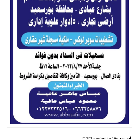
٢٬٦٢١
website Views: