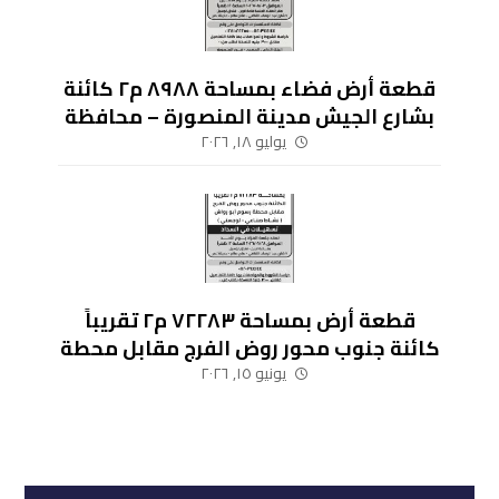
قطعة أرض فضاء بمساحة ٨٩٨٨ م٢ كائنة
بشارع الجيش مدينة المنصورة – محافظة
الدقهلية
يوليو ١٨, ٢٠٢٦
قطعة أرض بمساحة ٧٢٢٨٣ م٢ تقريباً
كائنة جنوب محور روض الفرج مقابل محطة
رسوم أبو رواش (نشاط صناعي – لوجيستي)
يونيو ١٥, ٢٠٢٦