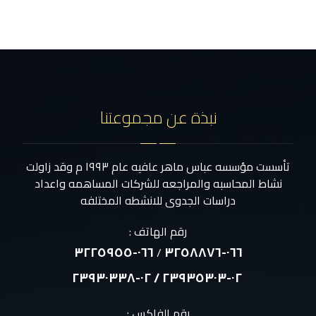
نبذة عن مجموعتنا
تأسست مؤسسه عباس ماهر عافيه عام ١٩٩٣ م وقد زاولت
نشاط المحاسبه والمراجعه للشركات المساهمه واعداد
دراسات الجدوى للانشطه المختلفه
رقم الهاتف :
٠٦٦-٣٢٢٥٩٥٥
٠٦٦-٣٢٥٨٨٧٦
/
٠٢-٢٣٩٣٥٣٠٣ / ٠٢-٢٣٩٣٠٣٣٨
رقم الفاكس :