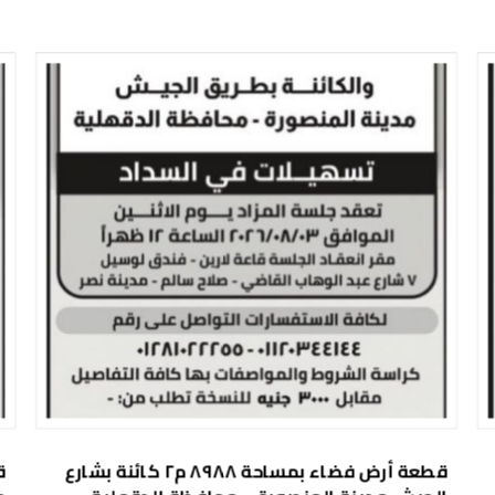
قطعة أرض فضاء بمساحة ٨٩٨٨ م٢ كائنة بشارع