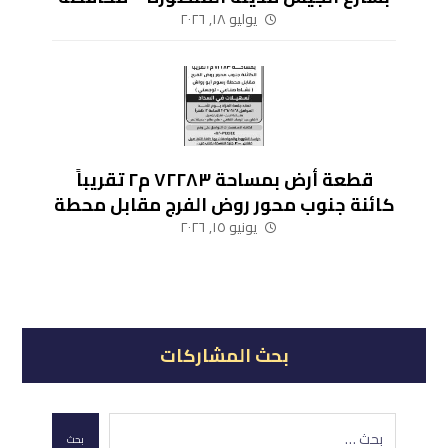
الدقهلية
يوليو ١٨, ٢٠٢٦
قطعة أرض بمساحة ٧٢٢٨٣ م٢ تقريباً
كائنة جنوب محور روض الفرج مقابل محطة
رسوم أبو رواش (نشاط صناعي – لوجيستي)
يونيو ١٥, ٢٠٢٦
بحث المشاركات
بحث