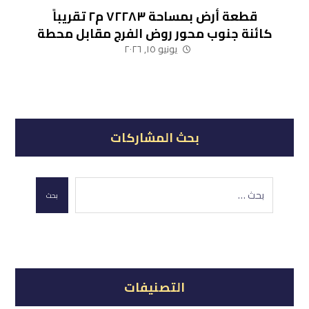
قطعة أرض بمساحة ٧٢٢٨٣ م٢ تقريباً
كائنة جنوب محور روض الفرج مقابل محطة
رسوم أبو رواش (نشاط صناعي – لوجيستي)
يونيو ١٥, ٢٠٢٦
بحث المشاركات
بحث
التصنيفات