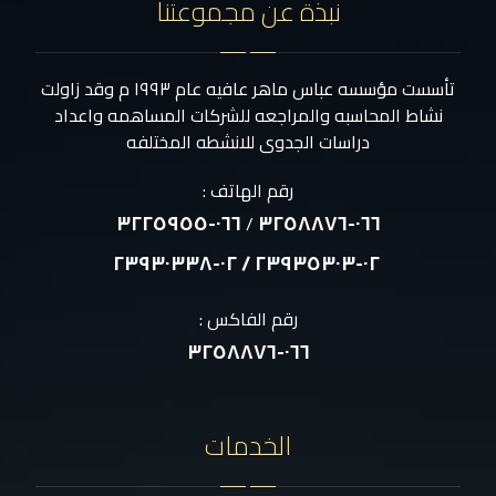
نبذة عن مجموعتنا
تأسست مؤسسه عباس ماهر عافيه عام ١٩٩٣ م وقد زاولت
نشاط المحاسبه والمراجعه للشركات المساهمه واعداد
دراسات الجدوى للانشطه المختلفه
رقم الهاتف :
٠٦٦-٣٢٢٥٩٥٥
٠٦٦-٣٢٥٨٨٧٦
/
٠٢-٢٣٩٣٥٣٠٣ / ٠٢-٢٣٩٣٠٣٣٨
رقم الفاكس :
٠٦٦-٣٢٥٨٨٧٦
الخدمات