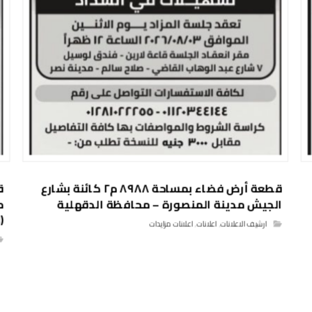
قطعة أرض فضاء بمساحة ٨٩٨٨ م٢ كائنة بشارع
الجيش مدينة المنصورة – محافظة الدقهلية
م
(
ارشيف الاعلانات
,
اعلانات
,
اعلانات مزايدات