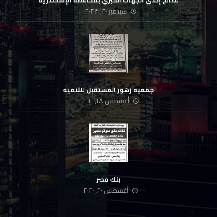
لصالح إحدي الجهات الكبري بمحافظة الإسكندرية
سبتمبر ٢٠, ٢٠٢٣
جمعيه زهور المستقبل للتنميه
أغسطس ١٨, ٢٠٢٠
بنك مصر
أغسطس ٢٠, ٢٠٢٠