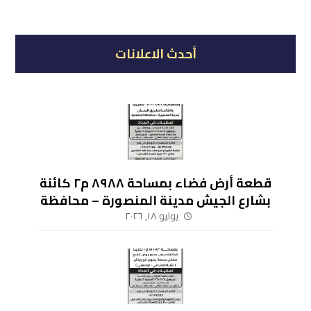
أحدث الاعلانات
قطعة أرض فضاء بمساحة ٨٩٨٨ م٢ كائنة
بشارع الجيش مدينة المنصورة – محافظة
الدقهلية
يوليو ١٨, ٢٠٢٦