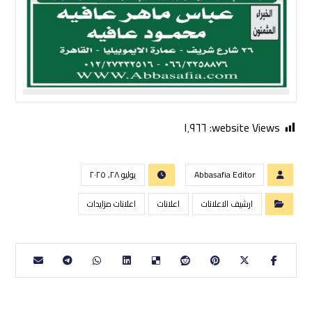
١٬٩٦٦
website Views:
Abbasafia Editor
يوليو ٢٨, ٢٠٢٥
ارشيف الاعلانات
اعلانات
اعلانات مزايدات