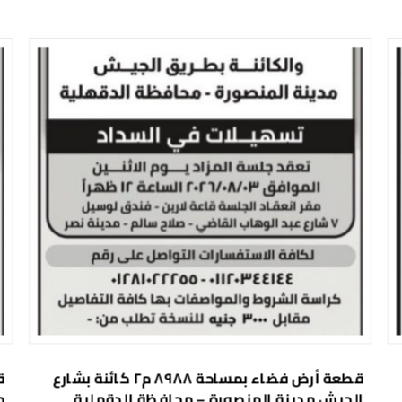
قطعة أرض فضاء بمساحة ٨٩٨٨ م٢ كائنة بشارع
الجيش مدينة المنصورة – محافظة الدقهلية
م