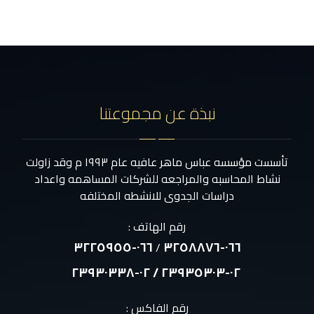
نبذة عن مجموعتنا
تأسست مؤسسه عباس ماهر عافيه عام ١٩٩٣ م وقد زاولت
نشاط المحاسبه والمراجعه للشركات المساهمه واعداد
دراسات الجدوى للانشطه المختلفه
رقم الهاتف :
٠٦٦-٣٢٢٥٩٥٥
٠٦٦-٣٢٥٨٨٧٦
/
٠٢-٢٣٩٣٥٣٠٣ / ٠٢-٢٣٩٣٠٣٣٨
رقم الفاكس :