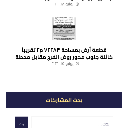
الدقهلية
يوليو ١٨, ٢٠٢٦
قطعة أرض بمساحة ٧٢٢٨٣ م٢ تقريباً
كائنة جنوب محور روض الفرج مقابل محطة
رسوم أبو رواش (نشاط صناعي – لوجيستي)
يونيو ١٥, ٢٠٢٦
بحث المشاركات
بحث