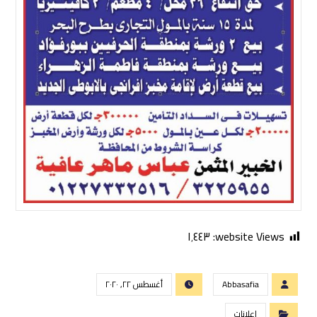
١٬٤٤٣
website Views:
Abbasafia
أغسطس ٢٢, ٢٠٢٠
اعلانات