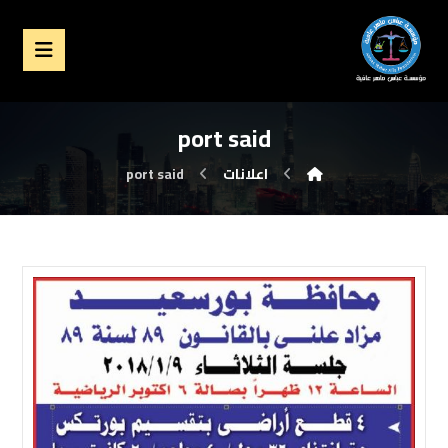
port said
اعلانات
port said