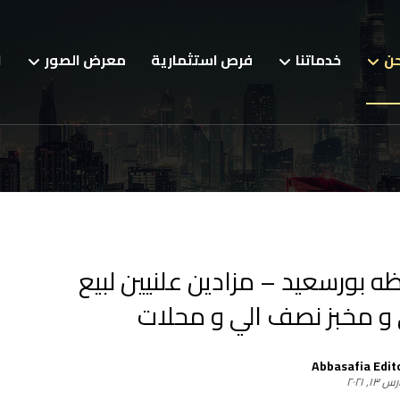
حن
خدماتنا
فرص استثمارية
معرض الصور
ا
 بورسعيد – مزادين علنيين لبيع
و مخبز نصف الي و محلات
Abbasafia Edit
١٣, ٢٠٢١