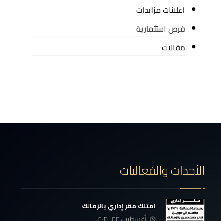
اعلانات مزايدات
فرص استثمارية
مقالات
الأحداث والفعاليات
امتلك مقر إداري بالزمالك
أغسطس ٢٢, ٢٠٢٠