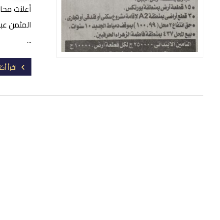
أعلنت محاف
المثمن عب
...
اقرأ أكث