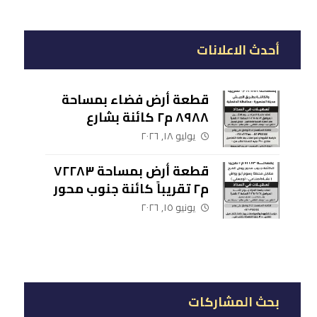
أحدث الاعلانات
قطعة أرض فضاء بمساحة
٨٩٨٨ م٢ كائنة بشارع
الجيش مدينة المنصورة –
يوليو ١٨, ٢٠٢٦
محافظة الدقهلية
قطعة أرض بمساحة ٧٢٢٨٣
م٢ تقريباً كائنة جنوب محور
روض الفرج مقابل محطة
يونيو ١٥, ٢٠٢٦
رسوم أبو رواش (نشاط
صناعي – لوجيستي)
بحث المشاركات