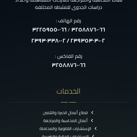
دراسات الجدوى للانشطه المختلفه
رقم الهاتف :
٠٦٦-٣٢٢٥٩٥٥
٠٦٦-٣٢٥٨٨٧٦
/
٠٢-٢٣٩٣٥٣٠٣ / ٠٢-٢٣٩٣٠٣٣٨
رقم الفاكس :
٠٦٦-٣٢٥٨٨٧٦
الخدمات
قطاع أعمال الخبرة والتثمين
أعمال المحاسبة والمراجعة
الإستشارات القانونية والمحاماة
الاستشارات المالية والضريبية