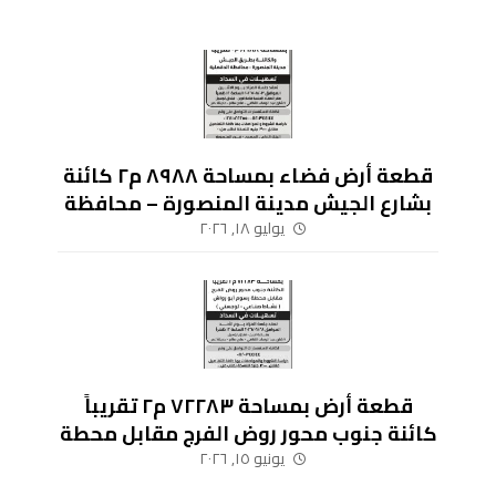
قطعة أرض فضاء بمساحة ٨٩٨٨ م٢ كائنة
بشارع الجيش مدينة المنصورة – محافظة
الدقهلية
يوليو ١٨, ٢٠٢٦
قطعة أرض بمساحة ٧٢٢٨٣ م٢ تقريباً
كائنة جنوب محور روض الفرج مقابل محطة
رسوم أبو رواش (نشاط صناعي – لوجيستي)
يونيو ١٥, ٢٠٢٦