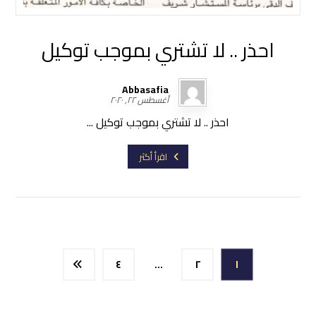
احذر .. لا تشتري بموجب توكيل
Abbasafia
أغسطس ٢٢, ٢٠٢٠
احذر .. لا تشتري بموجب توكيل ...
اقرأ أكثر
٤
…
٢
١