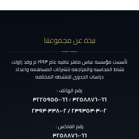
نبذة عن مجموعتنا
تأسست مؤسسه عباس ماهر عافيه عام ١٩٩٣ م وقد زاولت
نشاط المحاسبه والمراجعه للشركات المساهمه واعداد
دراسات الجدوى للانشطه المختلفه
رقم الهاتف :
٠٦٦-٣٢٢٥٩٥٥
٠٦٦-٣٢٥٨٨٧٦
/
٠٢-٢٣٩٣٥٣٠٣ / ٠٢-٢٣٩٣٠٣٣٨
رقم الفاكس :
٠٦٦-٣٢٥٨٨٧٦