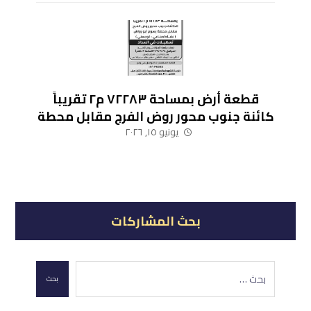
قطعة أرض بمساحة ٧٢٢٨٣ م٢ تقريباً
كائنة جنوب محور روض الفرج مقابل محطة
رسوم أبو رواش (نشاط صناعي – لوجيستي)
يونيو ١٥, ٢٠٢٦
بحث المشاركات
بحث