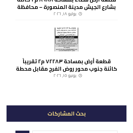
بشارع الجيش مدينة المنصورة – محافظة
الدقهلية
يوليو ١٨, ٢٠٢٦
قطعة أرض بمساحة ٧٢٢٨٣ م٢ تقريباً
كائنة جنوب محور روض الفرج مقابل محطة
رسوم أبو رواش (نشاط صناعي – لوجيستي)
يونيو ١٥, ٢٠٢٦
بحث المشاركات