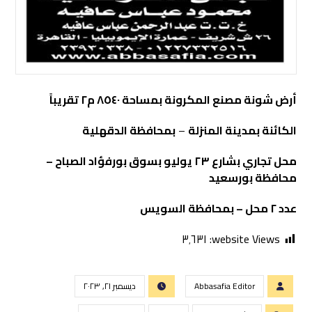
أرض شونة مصنع المكرونة بمساحة ٨٥٤٠ م٢ تقريباً
الكائنة بمدينة المنزلة
–
بمحافظة الدقهلية
محل تجاري بشارع ٢٣ يوليو بسوق بورفؤاد الصباح –
محافظة بورسعيد
عدد ٢ محل – بمحافظة السويس
٣٬٦٣١
website Views:
Abbasafia Editor
ديسمبر ٢١, ٢٠٢٣