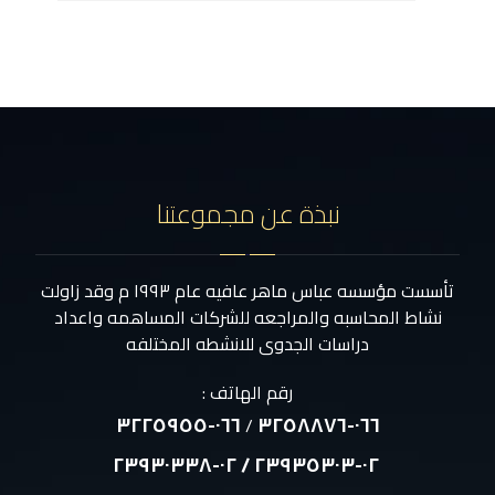
نبذة عن مجموعتنا
تأسست مؤسسه عباس ماهر عافيه عام ١٩٩٣ م وقد زاولت
نشاط المحاسبه والمراجعه للشركات المساهمه واعداد
دراسات الجدوى للانشطه المختلفه
رقم الهاتف :
٠٦٦-٣٢٢٥٩٥٥
٠٦٦-٣٢٥٨٨٧٦
/
٠٢-٢٣٩٣٥٣٠٣ / ٠٢-٢٣٩٣٠٣٣٨