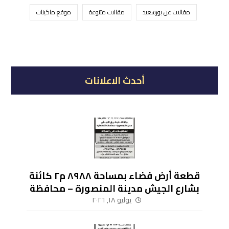
مقالات عن بورسعيد
مقالات متنوعة
موقع ماكينات
أحدث الاعلانات
قطعة أرض فضاء بمساحة ٨٩٨٨ م٢ كائنة
بشارع الجيش مدينة المنصورة – محافظة
الدقهلية
يوليو ١٨, ٢٠٢٦