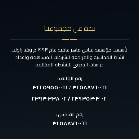
نبذة عن مجموعتنا
تأسست مؤسسه عباس ماهر عافيه عام ١٩٩٣ م وقد زاولت
نشاط المحاسبه والمراجعه للشركات المساهمه واعداد
دراسات الجدوى للانشطه المختلفه
رقم الهاتف :
٠٦٦-٣٢٢٥٩٥٥
٠٦٦-٣٢٥٨٨٧٦
/
٠٢-٢٣٩٣٥٣٠٣ / ٠٢-٢٣٩٣٠٣٣٨
رقم الفاكس :
٠٦٦-٣٢٥٨٨٧٦