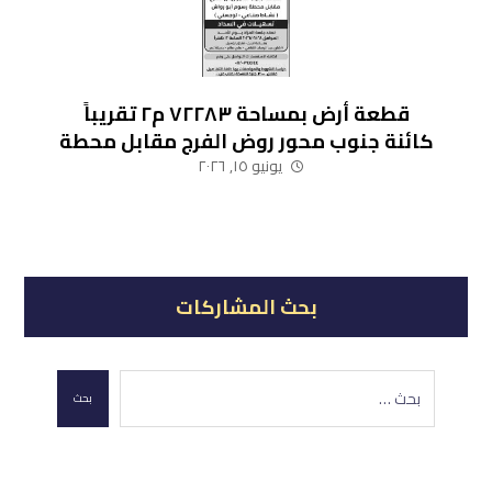
قطعة أرض بمساحة ٧٢٢٨٣ م٢ تقريباً
كائنة جنوب محور روض الفرج مقابل محطة
رسوم أبو رواش (نشاط صناعي – لوجيستي)
يونيو ١٥, ٢٠٢٦
بحث المشاركات
بحث