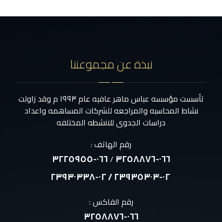
نبذة عن مجموعتنا
تأسست مؤسسه عباس ماهر عافيه عام ١٩٩٣ م وقد زاولت
نشاط المحاسبه والمراجعه للشركات المساهمه واعداد
دراسات الجدوى للانشطه المختلفه
رقم الهاتف :
٠٦٦-٣٢٢٥٩٥٥
٠٦٦-٣٢٥٨٨٧٦
/
٠٢-٢٣٩٣٥٣٠٣ / ٠٢-٢٣٩٣٠٣٣٨
رقم الفاكس :
٠٦٦-٣٢٥٨٨٧٦