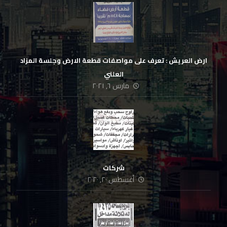
ارض العريش : تعرف على مواصفات قطعة الارض وجلسة المزاد
العلني
مارس ٦, ٢٠٢١
شركات
أغسطس ٢٠, ٢٠٢٠