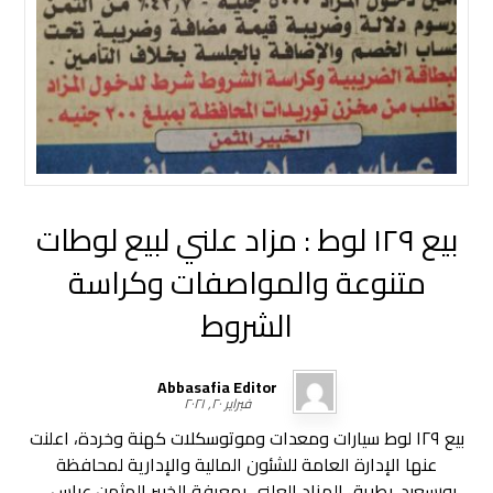
بيع ١٢٩ لوط : مزاد علني لبيع لوطات
متنوعة والمواصفات وكراسة
الشروط
Abbasafia Editor
فبراير ٢٠, ٢٠٢١
بيع ١٢٩ لوط سيارات ومعدات وموتوسكلات كهنة وخردة، اعلنت
عنها الإدارة العامة للشئون المالية والإدارية لمحافظة
بورسعيد. بطريق المزاد العلني بمعرفة الخبير المثمن عباس ...