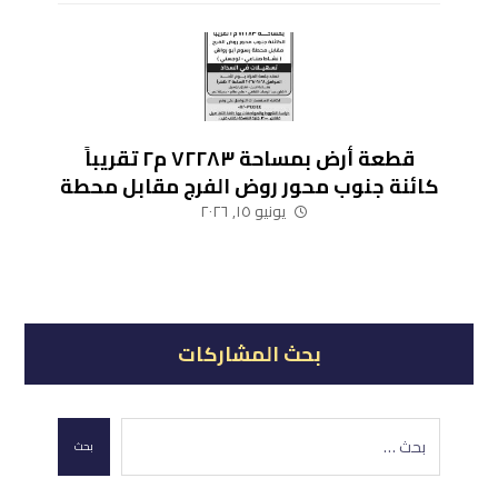
قطعة أرض بمساحة ٧٢٢٨٣ م٢ تقريباً
كائنة جنوب محور روض الفرج مقابل محطة
رسوم أبو رواش (نشاط صناعي – لوجيستي)
يونيو ١٥, ٢٠٢٦
بحث المشاركات
بحث