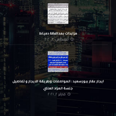
مزايدات بمحافظة دمياط
أغسطس ٢٠, ٢٠٢٠
ايجار عقار ببورسعيد : المواصفات وطريقة الايجار و تفاصيل
جلسة المزاد العلني
فبراير ٢, ٢٠٢١