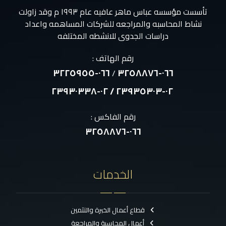
تأسست مؤسسه عباس ماهر عافيه عام ١٩٩٣ م وقد زاولت
نشاط المحاسبه والمراجعه للشركات المساهمه واعداد
دراسات الجدوى للانشطه المختلفه
رقم الهاتف :
٠٦٦-٣٢٢٥٩٥٥
٠٦٦-٣٢٥٨٨٧٦
/
٠٢-٢٣٩٣٥٣٠٣ / ٠٢-٢٣٩٣٠٣٣٨
رقم الفاكس :
٠٦٦-٣٢٥٨٨٧٦
الخدمات
قطاع أعمال الخبرة والتثمين
أعمال المحاسبة والمراجعة