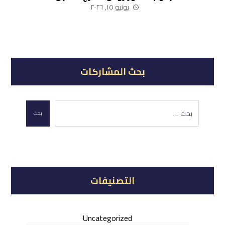
رسوم أبو رواش (نشاط صناعي – لوجيستي)
يونيو ١٥, ٢٠٢٦
بحث المشاركات
بحث
التصنيفات
Uncategorized