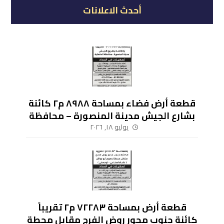
أحدث الاعلانات
قطعة أرض فضاء بمساحة ٨٩٨٨ م٢ كائنة
بشارع الجيش مدينة المنصورة – محافظة
الدقهلية
يوليو ١٨, ٢٠٢٦
قطعة أرض بمساحة ٧٢٢٨٣ م٢ تقريباً
كائنة جنوب محور روض الفرج مقابل محطة