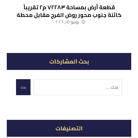
قطعة أرض بمساحة ٧٢٢٨٣ م٢ تقريباً
كائنة جنوب محور روض الفرج مقابل محطة
رسوم أبو رواش (نشاط صناعي – لوجيستي)
يونيو ١٥, ٢٠٢٦
بحث المشاركات
بحث
التصنيفات