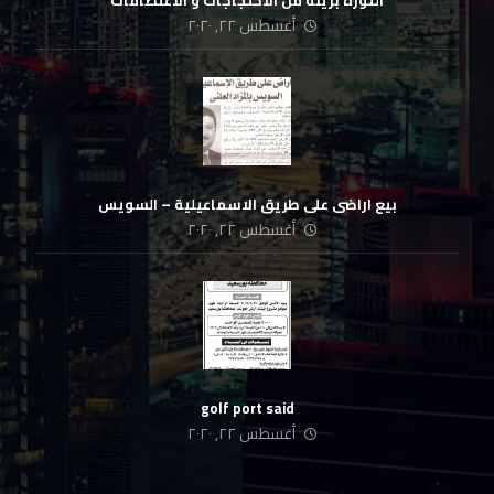
الثورة بريئة من الاحتجاجات و الاعتصامات
أغسطس ٢٢, ٢٠٢٠
بيع اراضى على طريق الاسماعيلية – السويس
أغسطس ٢٢, ٢٠٢٠
golf port said
أغسطس ٢٢, ٢٠٢٠