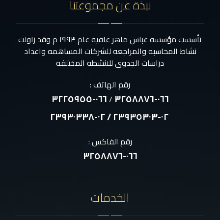
نبذة عن مجموعتنا
تأسست مؤسسه عباس ماهر عافيه عام ١٩٩٣ م وقد زاولت
نشاط المحاسبه والمراجعه للشركات المساهمه واعداد
دراسات الجدوى للانشطه المختلفه
رقم الهاتف :
٠٦٦-٣٢٢٥٩٥٥
٠٦٦-٣٢٥٨٨٧٦
/
٠٢-٢٣٩٣٥٣٠٣ / ٠٢-٢٣٩٣٠٣٣٨
رقم الفاكس :
٠٦٦-٣٢٥٨٨٧٦
الخدمات