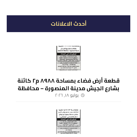
أحدث الاعلانات
قطعة أرض فضاء بمساحة ٨٩٨٨ م٢ كائنة
بشارع الجيش مدينة المنصورة – محافظة
الدقهلية
يوليو ١٨, ٢٠٢٦