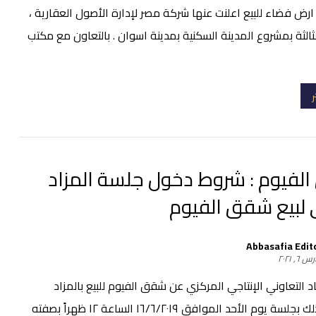
 ارض فضاء للبيع اعلنت عنها شركة مصر لإدارة الأصول العقارية ،
لثالثة بمشروع المدينة السكنية بمدينة اسوان . بالتعاون مع مكتب
ر
لفيوم : شروط دخول جلسة المزاد
 لبيع شقق الفيوم
Abbasafia Edit
 ٦, ٢٠٢١
اد التعاوني الإنتاجي المركزي عن شقق الفيوم للبيع بالمزاد
العلني. وذلك بجلسة يوم الأحد الموافق ١٦/٦/٢٠١٩ الساعة ١٢ ظهراً بصفته