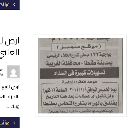
اقرأ أكث
ارض لل
العلني
or
مارس
ارض للبيع 
بالمزاد ال
وبنك ...
اقرأ أكث