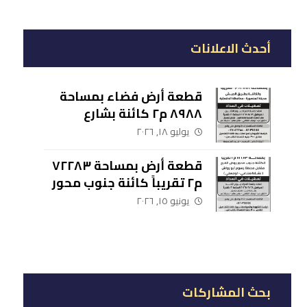
أحدث الاعلانات
قطعة أرض فضاء بمساحة
٨٩٨٨ م٢ كائنة بشارع
الجيش مدينة المنصورة –
يوليو ١٨, ٢٠٢٦
محافظة الدقهلية
قطعة أرض بمساحة ٧٢٢٨٣
م٢ تقريباً كائنة جنوب محور
روض الفرج مقابل محطة
يونيو ١٥, ٢٠٢٦
رسوم أبو رواش (نشاط
صناعي – لوجيستي)
بحث المشاركات