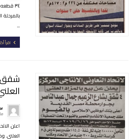
٣٤ قطعه
بالمرحلة ا
...
اقرأ أكث
شقق ا
العلني
or
مارس
اعلن الاتح