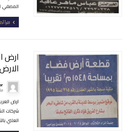
المصفي الق
اقرأ أكث
ارض ا
الارض 
or
مارس
ارض العريش
شركات الشر
العلني بالت