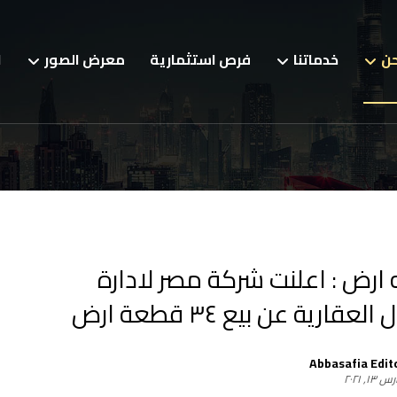
حن
خدماتنا
فرص استثمارية
معرض الصور
ا
رض : اعلنت شركة مصر لادارة
عقارية عن بيع ٣٤ قطعة ارض
Abbasafia Edit
١٣, ٢٠٢١